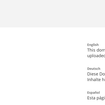
English
This dom
uploaded
Deutsch
Diese Do
Inhalte h
Español
Esta pág