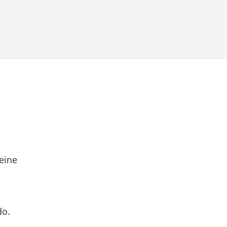
eine
do.